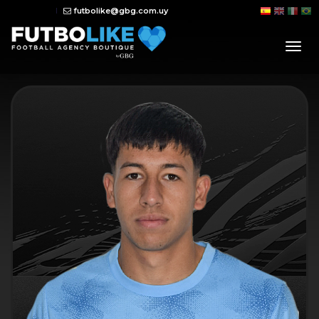
futbolike@gbg.com.uy
tog
nav