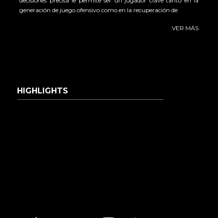
decisiones precisa le permite ser un jugador clave tanto en la
generación de juego ofensivo como en la recuperación de
VER MÁS
HIGHLIGHTS