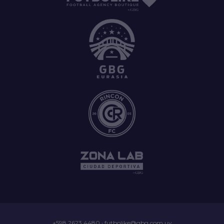
+598 2623 4480
·
futbolike@gbg.com.uy